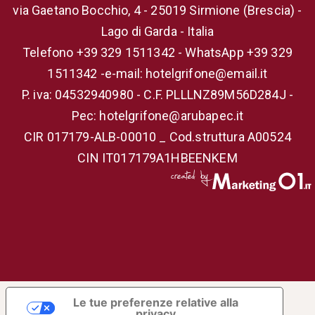
via Gaetano Bocchio, 4 - 25019 Sirmione (Brescia) -
Lago di Garda - Italia
Telefono
+39 329 1511342
-
WhatsApp +39 329
1511342
-
e-mail: hotelgrifone@email.it
P. iva: 04532940980 - C.F. PLLLNZ89M56D284J -
Pec: hotelgrifone@arubapec.it
CIR 017179-ALB-00010 _ Cod.struttura A00524
CIN IT017179A1HBEENKEM
Le tue preferenze relative alla
privacy