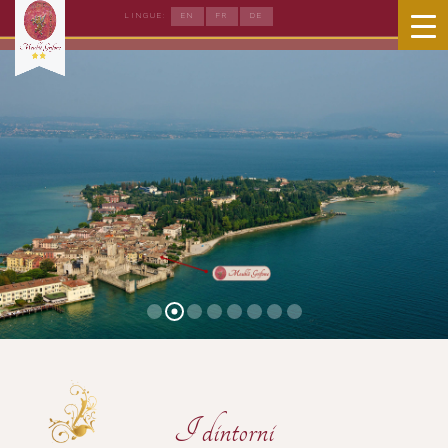
EN
FR
DE
LINGUE:
I dintorni